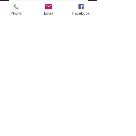
Phone
Email
Facebook
CONTACTER
CONTACT
ic@irlane.com
(450) 704-1717
Les Habitations Irlane inc.
2021 rang du Bas l'Assomption Nord
L'Assomption J5W 2J2